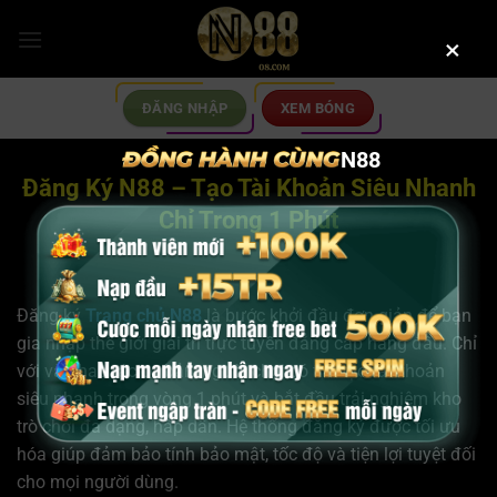
Chuyển
đến
×
nội
dung
ĐĂNG NHẬP
XEM BÓNG
N88
Đăng Ký N88 – Tạo Tài Khoản Siêu Nhanh
Chỉ Trong 1 Phút
Đăng ký
Trang chủ N88
là bước khởi đầu đơn giản để bạn
gia nhập thế giới giải trí trực tuyến đẳng cấp hàng đầu. Chỉ
với vài thao tác cơ bản, người chơi có thể tạo tài khoản
siêu nhanh trong vòng 1 phút và bắt đầu trải nghiệm kho
trò chơi đa dạng, hấp dẫn. Hệ thống đăng ký được tối ưu
hóa giúp đảm bảo tính bảo mật, tốc độ và tiện lợi tuyệt đối
cho mọi người dùng.