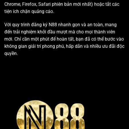
Chrome, Firefox, Safari phiên bản mới nhất) hoặc tắt các
tiện ích chặn quảng cáo.
Với quy trình đăng ký N88 nhanh gọn và an toàn, mang
đến trải nghiệm khởi đầu mượt mà cho mọi thành viên
mới. Chỉ cần một phút để hoàn tất, bạn đã có thể bước vào
không gian giải trí phong phú, hấp dẫn và nhiều ưu đãi độc
quyền.