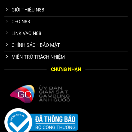
GIỚI THIỆU N88
CEO N88
LINK VÀO N88
CHÍNH SÁCH BẢO MẬT
MIỄN TRỪ TRÁCH NHIỆM
CHỨNG NHẬN