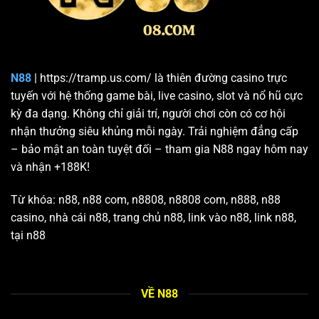
N88
| https://tramp.us.com/ là thiên đường casino trực
tuyến với hệ thống game bài, live casino, slot và nổ hũ cực
kỳ đa dạng. Không chỉ giải trí, người chơi còn có cơ hội
nhận thưởng siêu khủng mỗi ngày. Trải nghiệm đẳng cấp
– bảo mật an toàn tuyệt đối – tham gia N88 ngay hôm nay
và nhận +188K!
Từ khóa: n88, n88 com, n8808, n8808 com, n888, n88
casino, nhà cái n88, trang chủ n88, link vào n88, link n88,
tại n88
VỀ N88