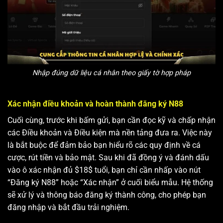
Nhập đúng dữ liệu cá nhân theo giấy tờ hợp pháp
Xác nhận điều khoản và hoàn thành đăng ký N88
Cuối cùng, trước khi bấm gửi, bạn cần đọc kỹ và chấp nhận
các Điều khoản và Điều kiện mà nền tảng đưa ra. Việc này
là bắt buộc để đảm bảo bạn hiểu rõ các quy định về cá
cược, rút tiền và bảo mật. Sau khi đã đồng ý và đánh dấu
vào ô xác nhận đủ $18$ tuổi, bạn chỉ cần nhấp vào nút
“Đăng ký N88” hoặc “Xác nhận” ở cuối biểu mẫu. Hệ thống
sẽ xử lý và thông báo đăng ký thành công, cho phép bạn
đăng nhập và bắt đầu trải nghiệm.