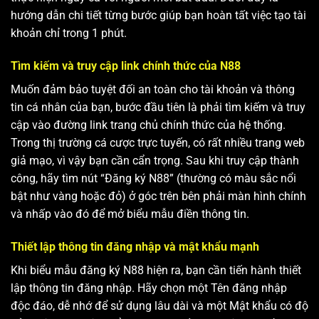
hướng dẫn chi tiết từng bước giúp bạn hoàn tất việc tạo tài
khoản chỉ trong 1 phút.
Tìm kiếm và truy cập link chính thức của N88
Muốn đảm bảo tuyệt đối an toàn cho tài khoản và thông
tin cá nhân của bạn, bước đầu tiên là phải tìm kiếm và truy
cập vào đường link trang chủ chính thức của hệ thống.
Trong thị trường cá cược trực tuyến, có rất nhiều trang web
giả mạo, vì vậy bạn cần cẩn trọng. Sau khi truy cập thành
công, hãy tìm nút “Đăng ký N88” (thường có màu sắc nổi
bật như vàng hoặc đỏ) ở góc trên bên phải màn hình chính
và nhấp vào đó để mở biểu mẫu điền thông tin.
Thiết lập thông tin đăng nhập và mật khẩu mạnh
Khi biểu mẫu đăng ký N88 hiện ra, bạn cần tiến hành thiết
lập thông tin đăng nhập. Hãy chọn một Tên đăng nhập
độc đáo, dễ nhớ để sử dụng lâu dài và một Mật khẩu có độ