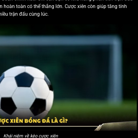
n hoàn toàn có thể thắng lớn. Cược xiên còn giúp tăng tính
nhiều trận đấu cùng lúc.
Khái niệm về kèo cược xiên