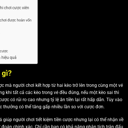
hi chơi cược xiên
 chơi được hoàn vốn
t
 cược
 hiệu quả
 gì?
c mà người chơi kết hợp từ hai kèo trở lên trong cùng một vé
ng khi tất cả các kèo trong vé đều đúng, nếu một kèo sai thì
ược có rủi ro cao nhưng tỷ lệ ăn tiền lại rất hấp dẫn. Tùy vào
ức thưởng có thể tăng gấp nhiều lần so với cược đơn.
 giúp người chơi tiết kiệm tiền cược nhưng lại có thể nhận về
 đoán chính xác. Chỉ cần bạn có khả năng phân tích trận đấu