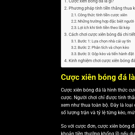
Cược xiên bóng đá là gì?
Phương pháp tính tiền thắng thua k
Công thức tính tiền cược xiên
Những trường hợp đặc biệt người
Lợi ích khi tính tiền theo lãi kép
Cách chơi cược xiên bóng đá chi tiế
Bước 1: Lựa chọn nhà cái uy tín
Bước 2: Phân tích và chọn kèo
Bước 3: Gộp kèo và tiến hành đặt
Kinh nghiệm chơi cược xiên bóng đá
Cược xiên bóng đá là
Cược xiên bóng đá là hình thức cượ
cược. Người chơi chỉ được tính thắ
xem như thua toàn bộ. Đây là loại c
số lượng trận và tỷ lệ từng kèo, m
So với cược đơn, cược xiên bóng đá
khoản tiền thưởng khổng lồ nếu dự