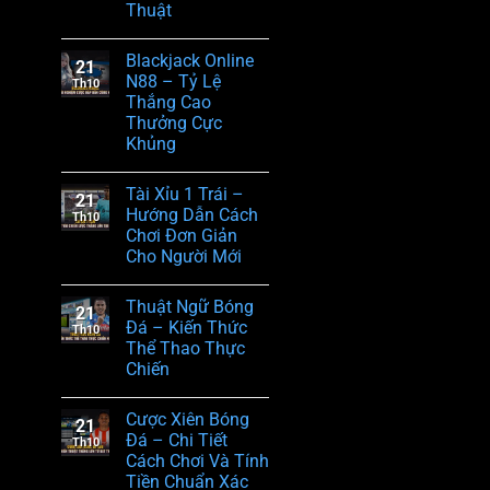
Thuật
Blackjack Online
21
N88 – Tỷ Lệ
Th10
Thắng Cao
Thưởng Cực
Khủng
Tài Xỉu 1 Trái –
21
Hướng Dẫn Cách
Th10
Chơi Đơn Giản
Cho Người Mới
Thuật Ngữ Bóng
21
Đá – Kiến Thức
Th10
Thể Thao Thực
Chiến
Cược Xiên Bóng
21
Đá – Chi Tiết
Th10
Cách Chơi Và Tính
Tiền Chuẩn Xác