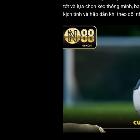
tốt và lựa chọn kèo thông minh, bạ
kịch tính và hấp dẫn khi theo dõi 