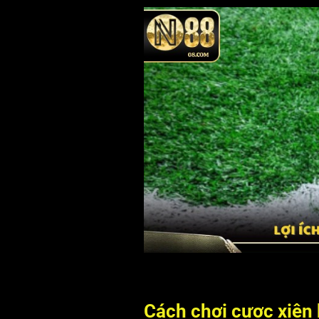
Cách chơi cược xiên 