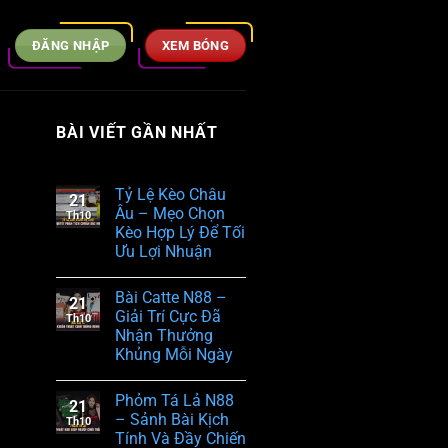
ĐĂNG NHẬP
XEM BÓNG
BÀI VIẾT GẦN NHẤT
Tỷ Lệ Kèo Châu
21
Âu – Mẹo Chọn
Th10
Kèo Hợp Lý Để Tối
Ưu Lợi Nhuận
Bài Catte N88 –
21
Giải Trí Cực Đã
Th10
Nhận Thưởng
Khủng Mỗi Ngày
Phỏm Tá Lả N88
21
– Sảnh Bài Kịch
Th10
Tính Và Đầy Chiến