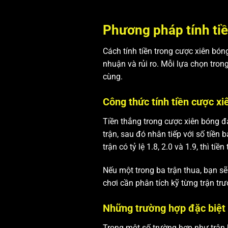
Phương pháp tính tiề
Cách tính tiền trong cược xiên bón
nhuận và rủi ro. Mỗi lựa chọn tron
cùng.
Công thức tính tiền cược xi
Tiền thắng trong cược xiên bóng đ
trận, sau đó nhân tiếp với số tiền
trận có tỷ lệ 1.8, 2.0 và 1.9, thì t
Nếu một trong ba trận thua, bạn s
chơi cần phân tích kỹ từng trận trư
Những trường hợp đặc biệt
Trong một số trường hợp như trận bị