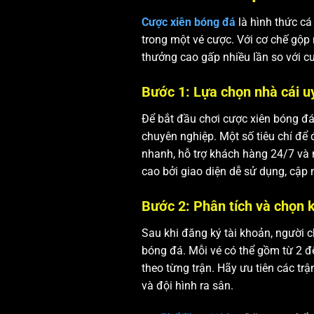
Cược xiên bóng đá
là hình thức cá
trong một vé cược. Với cơ chế gộp
thưởng cao gấp nhiều lần so với 
Bước 1: Lựa chọn nhà cái uy
Để bắt đầu chơi cược xiên bóng đá,
chuyên nghiệp. Một số tiêu chí để 
nhanh, hỗ trợ khách hàng 24/7 và 
cao bởi giao diện dễ sử dụng, cập n
Bước 2: Phân tích và chọn 
Sau khi đăng ký tài khoản, người 
bóng đá. Mỗi vé có thể gồm từ 2 đế
theo từng trận. Hãy ưu tiên các tr
và đội hình ra sân.