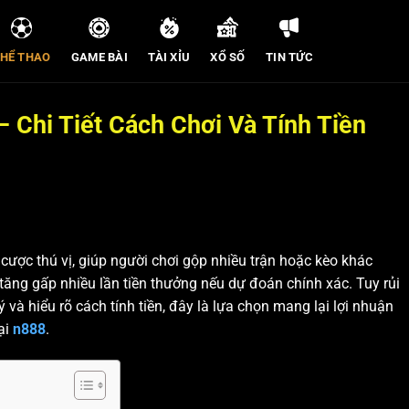
×
HỂ THAO
GAME BÀI
TÀI XỈU
XỔ SỐ
TIN TỨC
 Chi Tiết Cách Chơi Và Tính Tiền
N88
 cược thú vị, giúp người chơi gộp nhiều trận hoặc kèo khác
tăng gấp nhiều lần tiền thưởng nếu dự đoán chính xác. Tuy rủi
ý và hiểu rõ cách tính tiền, đây là lựa chọn mang lại lợi nhuận
ại
n888
.